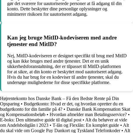
gør det sværere for uautoriserede personer at få adgang til din
konto. Dette beskytter dine personlige oplysninger og
minimerer risikoen for uautoriseret adgang.
Kan jeg bruge MitID-kodeviseren med andre
tjenester end MitID?
Nej, MitID-kodeviseren er designet specifikt til brug med MitID
og kan ikke bruges med andre tjenester. Det er en unik
sikkerhedsforanstaltning, der er tilpasset til MitID-platformen
for at sikre, at din konto er beskyttet mod uautoriseret adgang.
Hvis du har brug for en kodeviser til andre tjenester, skal du
undersøge mulighederne for disse specifikke platforme.
Højrentekonto hos Danske Bank – Få den Bedste Rente på Din
Opsparing
•
Budgetkonto: Hvad er det, og hvordan opretter du en
budgetkonto for din familie på 4?
•
Danske Bank Kompensation Skat
og Kompensationsbeløb
•
Hvordan afmelder man Betalingsservice?
•
E-boks: Den ultimative guide til digital post
•
Alt du behøver at vide
om Andelsboliglån i 2023
•
T-lån og Flexlån: En komplet guide
•
Alt
du skal vide om Google Pay Dankort og Tyskland Telefonkoder
•
Alt