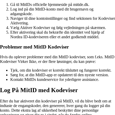
Gå til MitIDs officielle hjemmeside på mitide.dk.
Log ind på din MitID-konto med dit brugernavn og
adgangskode.
Naviger til dine kontoinstillinger og find sektionen for Kodeviser
Aktivering.
Vælg Aktiver Kodeviser og følg vejledningen på skærmen.
Efter aktivering skal du bekræfte din identitet ved hjælp af
Nordea ID-kodeviseren eller et andet godkendt middel.
Problemer med MitID Kodeviser
Hvis du oplever problemer med din MitID kodeviser, som f.eks. MitID
Kodeviser Virker Ikke, er der flere løsninger, du kan prøve:
Tjek, om din kodeviser er korrekt tilsluttet og fungerer korrekt.
Sørg for, at din MitID-app er opdateret til den nyeste version.
Kontakt MitIDs kundeservice for yderligere assistance.
Log På MitID med Kodeviser
Efter du har aktiveret din kodeviser på MitID, vil du blive bedt om at
indtaste de engangskoder, den genererer, hver gang du logger på din
konto. Dette ekstra lag af sikkerhed beskytter dine personlige
oplysninger og giver dig ro i sindet, når du færdes online.