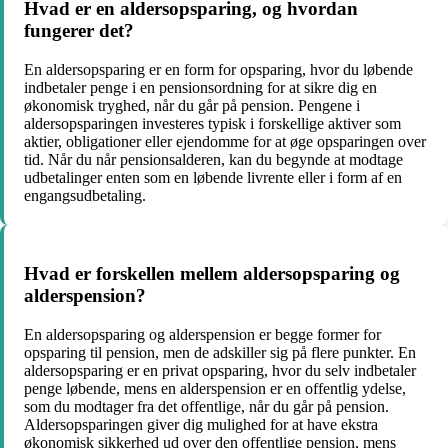
Hvad er en aldersopsparing, og hvordan
fungerer det?
En aldersopsparing er en form for opsparing, hvor du løbende
indbetaler penge i en pensionsordning for at sikre dig en
økonomisk tryghed, når du går på pension. Pengene i
aldersopsparingen investeres typisk i forskellige aktiver som
aktier, obligationer eller ejendomme for at øge opsparingen over
tid. Når du når pensionsalderen, kan du begynde at modtage
udbetalinger enten som en løbende livrente eller i form af en
engangsudbetaling.
Hvad er forskellen mellem aldersopsparing og
alderspension?
En aldersopsparing og alderspension er begge former for
opsparing til pension, men de adskiller sig på flere punkter. En
aldersopsparing er en privat opsparing, hvor du selv indbetaler
penge løbende, mens en alderspension er en offentlig ydelse,
som du modtager fra det offentlige, når du går på pension.
Aldersopsparingen giver dig mulighed for at have ekstra
økonomisk sikkerhed ud over den offentlige pension, mens