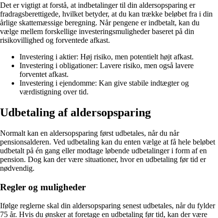
Det er vigtigt at forstå, at indbetalinger til din aldersopsparing er
fradragsberettigede, hvilket betyder, at du kan trække beløbet fra i din
årlige skattemæssige beregning. Når pengene er indbetalt, kan du
vælge mellem forskellige investeringsmuligheder baseret på din
risikovillighed og forventede afkast.
Investering i aktier: Høj risiko, men potentielt højt afkast.
Investering i obligationer: Lavere risiko, men også lavere
forventet afkast.
Investering i ejendomme: Kan give stabile indtægter og
værdistigning over tid.
Udbetaling af aldersopsparing
Normalt kan en aldersopsparing først udbetales, når du når
pensionsalderen. Ved udbetaling kan du enten vælge at få hele beløbet
udbetalt på én gang eller modtage løbende udbetalinger i form af en
pension. Dog kan der være situationer, hvor en udbetaling før tid er
nødvendig.
Regler og muligheder
Ifølge reglerne skal din aldersopsparing senest udbetales, når du fylder
75 år. Hvis du ønsker at foretage en udbetaling før tid, kan der være