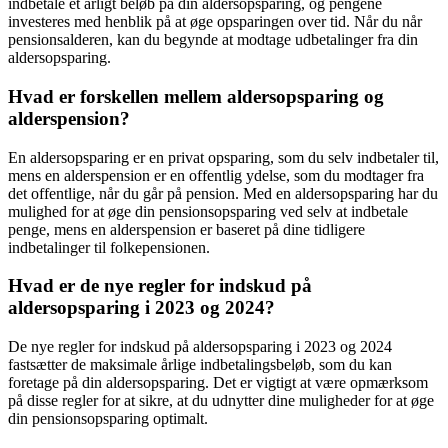
indbetale et årligt beløb på din aldersopsparing, og pengene
investeres med henblik på at øge opsparingen over tid. Når du når
pensionsalderen, kan du begynde at modtage udbetalinger fra din
aldersopsparing.
Hvad er forskellen mellem aldersopsparing og
alderspension?
En aldersopsparing er en privat opsparing, som du selv indbetaler til,
mens en alderspension er en offentlig ydelse, som du modtager fra
det offentlige, når du går på pension. Med en aldersopsparing har du
mulighed for at øge din pensionsopsparing ved selv at indbetale
penge, mens en alderspension er baseret på dine tidligere
indbetalinger til folkepensionen.
Hvad er de nye regler for indskud på
aldersopsparing i 2023 og 2024?
De nye regler for indskud på aldersopsparing i 2023 og 2024
fastsætter de maksimale årlige indbetalingsbeløb, som du kan
foretage på din aldersopsparing. Det er vigtigt at være opmærksom
på disse regler for at sikre, at du udnytter dine muligheder for at øge
din pensionsopsparing optimalt.