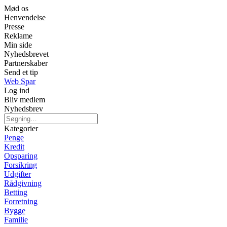
Mød os
Henvendelse
Presse
Reklame
Min side
Nyhedsbrevet
Partnerskaber
Send et tip
Web Spar
Log ind
Bliv medlem
Nyhedsbrev
Kategorier
Penge
Kredit
Opsparing
Forsikring
Udgifter
Rådgivning
Betting
Forretning
Bygge
Familie