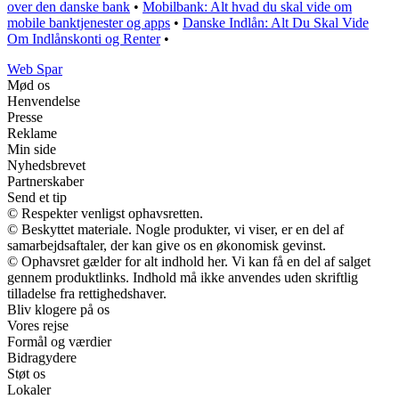
over den danske bank
•
Mobilbank: Alt hvad du skal vide om
mobile banktjenester og apps
•
Danske Indlån: Alt Du Skal Vide
Om Indlånskonti og Renter
•
Web Spar
Mød os
Henvendelse
Presse
Reklame
Min side
Nyhedsbrevet
Partnerskaber
Send et tip
© Respekter venligst ophavsretten.
© Beskyttet materiale. Nogle produkter, vi viser, er en del af
samarbejdsaftaler, der kan give os en økonomisk gevinst.
© Ophavsret gælder for alt indhold her. Vi kan få en del af salget
gennem produktlinks. Indhold må ikke anvendes uden skriftlig
tilladelse fra rettighedshaver.
Bliv klogere på os
Vores rejse
Formål og værdier
Bidragydere
Støt os
Lokaler