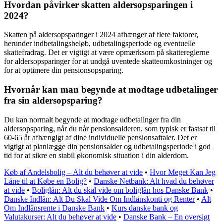
Hvordan påvirker skatten aldersopsparingen i
2024?
Skatten på aldersopsparinger i 2024 afhænger af flere faktorer,
herunder indbetalingsbeløb, udbetalingsperiode og eventuelle
skattefradrag. Det er vigtigt at være opmærksom på skattereglerne
for aldersopsparinger for at undgå uventede skatteomkostninger og
for at optimere din pensionsopsparing.
Hvornår kan man begynde at modtage udbetalinger
fra sin aldersopsparing?
Du kan normalt begynde at modtage udbetalinger fra din
aldersopsparing, når du når pensionsalderen, som typisk er fastsat til
60-65 år afhængigt af dine individuelle pensionsaftaler. Det er
vigtigt at planlægge din pensionsalder og udbetalingsperiode i god
tid for at sikre en stabil økonomisk situation i din alderdom.
Køb af Andelsbolig – Alt du behøver at vide
•
Hvor Meget Kan Jeg
Låne til at Købe en Bolig?
•
Danske Netbank: Alt hvad du behøver
at vide
•
Boliglån: Alt du skal vide om boliglån hos Danske Bank
•
Danske Indlån: Alt Du Skal Vide Om Indlånskonti og Renter
•
Alt
Om Indlånsrente i Danske Bank
•
Kurs danske bank og
Valutakurser: Alt du behøver at vide
•
Danske Bank – En oversigt