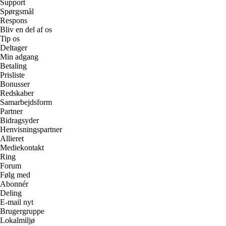
Support
Spørgsmål
Respons
Bliv en del af os
Tip os
Deltager
Min adgang
Betaling
Prisliste
Bonusser
Redskaber
Samarbejdsform
Partner
Bidragsyder
Henvisningspartner
Allieret
Mediekontakt
Ring
Forum
Følg med
Abonnér
Deling
E-mail nyt
Brugergruppe
Lokalmiljø