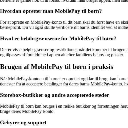
børnene er gamle nok til at forstå, hvordan man bruger appen, men stad
Hvordan opretter man MobilePay til børn?
For at oprette en MobilePay-konto til dit barn skal du først have en e
børneprofil. Du vil også skulle verificere dit barns identitet ved at ind
Hvad er beløbsgrænserne for MobilePay til børn?
Der er visse beløbsgrænser og restriktioner, når det kommer til brugen
og tilpasses af forældrene i appen alt efter familiens behov og ønsker.
Brugen af MobilePay til børn i praksis
Når MobilePay-kontoen til barnet er oprettet og klar til brug, kan barne
tjenester fra at acceptere betalinger fra deres barns MobilePay-konto, hv
Storebox-butikker og andre accepterede steder
MobilePay til børn kan bruges i en række butikker og forretninger, heru
bruge deres MobilePay-konto.
Gebyrer og support