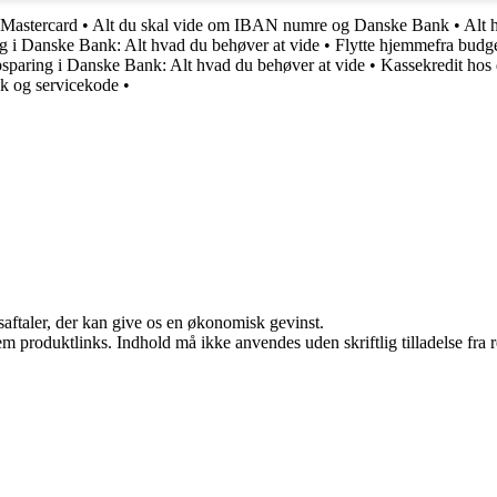
 Mastercard
•
Alt du skal vide om IBAN numre og Danske Bank
•
Alt 
g i Danske Bank: Alt hvad du behøver at vide
•
Flytte hjemmefra budge
sparing i Danske Bank: Alt hvad du behøver at vide
•
Kassekredit hos 
nk og servicekode
•
saftaler, der kan give os en økonomisk gevinst.
m produktlinks. Indhold må ikke anvendes uden skriftlig tilladelse fra r