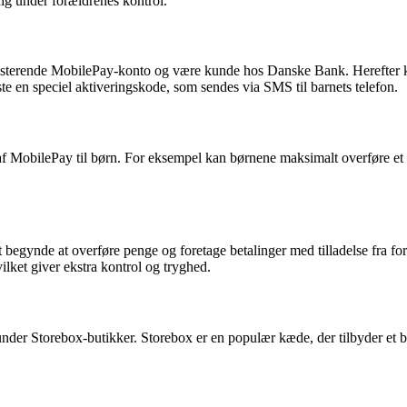
ig under forældrenes kontrol.
ksisterende MobilePay-konto og være kunde hos Danske Bank. Herefter ka
taste en speciel aktiveringskode, som sendes via SMS til barnets telefon.
 af MobilePay til børn. For eksempel kan børnene maksimalt overføre et
t begynde at overføre penge og foretage betalinger med tilladelse fra fo
ilket giver ekstra kontrol og tryghed.
nder Storebox-butikker. Storebox er en populær kæde, der tilbyder et br