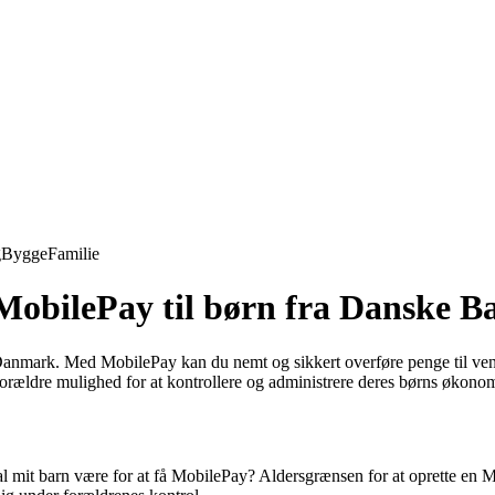
g
Bygge
Familie
MobilePay til børn fra Danske B
Danmark. Med MobilePay kan du nemt og sikkert overføre penge til venn
forældre mulighed for at kontrollere og administrere deres børns økono
l mit barn være for at få MobilePay? Aldersgrænsen for at oprette en Mo