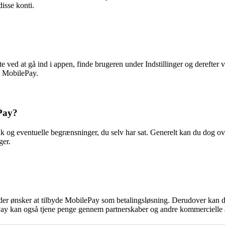
disse konti.
 ved at gå ind i appen, finde brugeren under Indstillinger og derefter
ia MobilePay.
Pay?
og eventuelle begrænsninger, du selv har sat. Generelt kan du dog ove
ger.
er ønsker at tilbyde MobilePay som betalingsløsning. Derudover kan de
Pay kan også tjene penge gennem partnerskaber og andre kommercielle ak