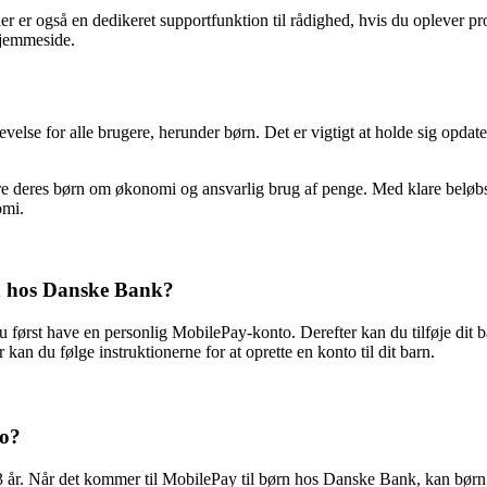
er er også en dedikeret supportfunktion til rådighed, hvis du oplever 
hjemmeside.
velse for alle brugere, herunder børn. Det er vigtigt at holde sig opdat
lære deres børn om økonomi og ansvarlig brug af penge. Med klare beløbs
omi.
n hos Danske Bank?
 først have en personlig MobilePay-konto. Derefter kan du tilføje dit b
 kan du følge instruktionerne for at oprette en konto til dit barn.
to?
 år. Når det kommer til MobilePay til børn hos Danske Bank, kan børn h