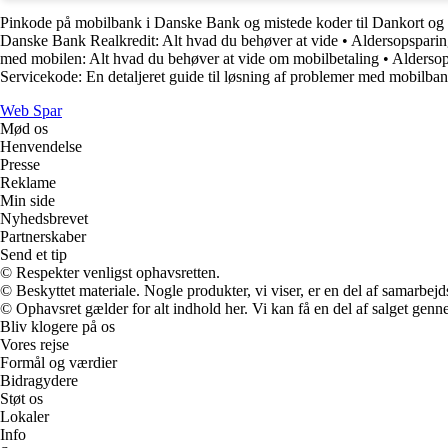
Pinkode på mobilbank i Danske Bank og mistede koder til Dankort og
Danske Bank Realkredit: Alt hvad du behøver at vide
•
Aldersopsparin
med mobilen: Alt hvad du behøver at vide om mobilbetaling
•
Aldersop
Servicekode: En detaljeret guide til løsning af problemer med mobilba
Web Spar
Mød os
Henvendelse
Presse
Reklame
Min side
Nyhedsbrevet
Partnerskaber
Send et tip
© Respekter venligst ophavsretten.
© Beskyttet materiale. Nogle produkter, vi viser, er en del af samarbejd
© Ophavsret gælder for alt indhold her. Vi kan få en del af salget genne
Bliv klogere på os
Vores rejse
Formål og værdier
Bidragydere
Støt os
Lokaler
Info