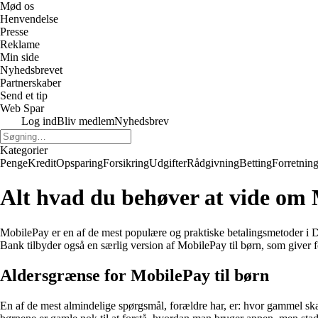
Mød os
Henvendelse
Presse
Reklame
Min side
Nyhedsbrevet
Partnerskaber
Send et tip
Web Spar
Log ind
Bliv medlem
Nyhedsbrev
Kategorier
Penge
Kredit
Opsparing
Forsikring
Udgifter
Rådgivning
Betting
Forretnin
Alt hvad du behøver at vide om 
MobilePay er en af de mest populære og praktiske betalingsmetoder i 
Bank tilbyder også en særlig version af MobilePay til børn, som giver 
Aldersgrænse for MobilePay til børn
En af de mest almindelige spørgsmål, forældre har, er: hvor gammel ska