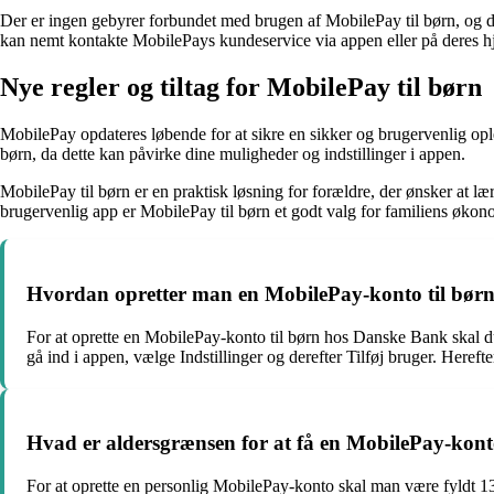
Der er ingen gebyrer forbundet med brugen af MobilePay til børn, og d
kan nemt kontakte MobilePays kundeservice via appen eller på deres 
Nye regler og tiltag for MobilePay til børn
MobilePay opdateres løbende for at sikre en sikker og brugervenlig ople
børn, da dette kan påvirke dine muligheder og indstillinger i appen.
MobilePay til børn er en praktisk løsning for forældre, der ønsker at 
brugervenlig app er MobilePay til børn et godt valg for familiens økon
Hvordan opretter man en MobilePay-konto til bør
For at oprette en MobilePay-konto til børn hos Danske Bank skal du
gå ind i appen, vælge Indstillinger og derefter Tilføj bruger. Herefter
Hvad er aldersgrænsen for at få en MobilePay-kon
For at oprette en personlig MobilePay-konto skal man være fyldt 13