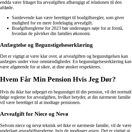
endda være fritaget fra arveafgiften afhængigt af relationen til den
afdøde.
Samlevende kan være berettiget til boafgiftsregler, som giver
mulighed for en mere fordelagtig arveafgift.
Boafgiftsreglerne for 2023 bør undersøges nøje for at forstå,
hvordan de påvirker din families økonomi.
Anfægtelse og Begunstigelseserklæring
Det er vigtigt at være klar over, at arveafgiften og begunstigelsen kan
anfægtes under visse omstændigheder. En begunstigelseserklæring kan
være afgørende for at sikre, at dine ønsker respekteres.
Hvem Får Min Pension Hvis Jeg Dør?
Hvis du ikke har udpeget en begunstiget til din pension, vil det normalt
følge reglerne for arveafgiften, hvilket betyder, at din nærmeste familie
vil være berettiget til at modtage pensionen.
Arveafgift for Niece og Nevø
Selvom niece og nevø teknisk set ikke er nærmeste familie, vil de være
underlagt arveafgiftsreglerne, hvis de modtager arven. Det er vigtigt at