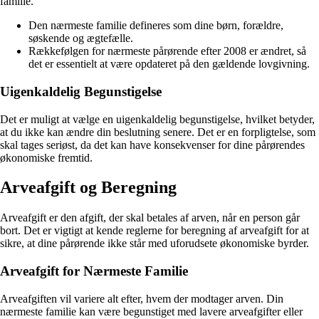
familie.
Den nærmeste familie defineres som dine børn, forældre,
søskende og ægtefælle.
Rækkefølgen for nærmeste pårørende efter 2008 er ændret, så
det er essentielt at være opdateret på den gældende lovgivning.
Uigenkaldelig Begunstigelse
Det er muligt at vælge en uigenkaldelig begunstigelse, hvilket betyder,
at du ikke kan ændre din beslutning senere. Det er en forpligtelse, som
skal tages seriøst, da det kan have konsekvenser for dine pårørendes
økonomiske fremtid.
Arveafgift og Beregning
Arveafgift er den afgift, der skal betales af arven, når en person går
bort. Det er vigtigt at kende reglerne for beregning af arveafgift for at
sikre, at dine pårørende ikke står med uforudsete økonomiske byrder.
Arveafgift for Nærmeste Familie
Arveafgiften vil variere alt efter, hvem der modtager arven. Din
nærmeste familie kan være begunstiget med lavere arveafgifter eller