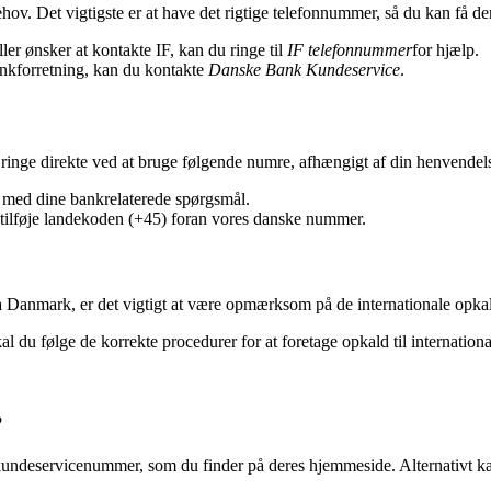
ehov. Det vigtigste er at have det rigtige telefonnummer, så du kan få de
ler ønsker at kontakte IF, kan du ringe til
IF telefonnummer
for hjælp.
ankforretning, kan du kontakte
Danske Bank Kundeservice
.
ringe direkte ved at bruge følgende numre, afhængigt af din henvendel
p med dine bankrelaterede spørgsmål.
t tilføje landekoden (+45) foran vores danske nummer.
ra Danmark, er det vigtigt at være opmærksom på de internationale opka
l du følge de korrekte procedurer for at foretage opkald til internationa
?
ndeservicenummer, som du finder på deres hjemmeside. Alternativt kan d