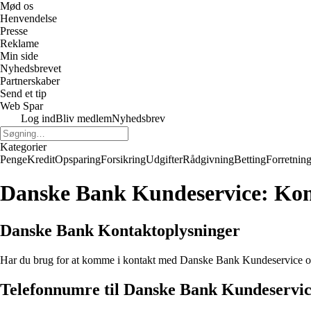
Mød os
Henvendelse
Presse
Reklame
Min side
Nyhedsbrevet
Partnerskaber
Send et tip
Web Spar
Log ind
Bliv medlem
Nyhedsbrev
Kategorier
Penge
Kredit
Opsparing
Forsikring
Udgifter
Rådgivning
Betting
Forretnin
Danske Bank Kundeservice: Kon
Danske Bank Kontaktoplysninger
Har du brug for at komme i kontakt med Danske Bank Kundeservice og e
Telefonnumre til Danske Bank Kundeservi