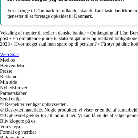
For at ringe til Danmark fra udlandet skal du først taste landekode
tjenester til at foretage opkaldet til Danmark.
Veksling af mønter til sedler i danske banker
•
Omlægning af Lån: Bere
post
•
En omfattende guide til statsobligationer og realkreditobligation
2023
•
Hvor meget skal man spare op til pension?
•
Få styr på dine kod
Web Spar
Mød os
Henvendelse
Presse
Reklame
Min side
Nyhedsbrevet
Partnerskaber
Send et tip
© Respekter venligst ophavsretten.
© Beskyttet materiale. Nogle produkter, vi viser, er en del af samarbejd
© Ophavsret gælder for alt indhold her. Vi kan få en del af salget genne
Bliv klogere på os
Vores rejse
Formål og værdier
Bidragydere