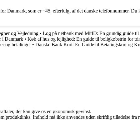
n for Danmark, som er +45, efterfulgt af det danske telefonnummer. Du k
gner og Vejledning
•
Log på netbank med MitID: En grundig guide til 
er i Danmark
•
Køb af hus og lejlighed: En guide til boligkøbstrin for tri
er og betalinger
•
Danske Bank Kort: En Guide til Betalingskort og Kr
saftaler, der kan give os en økonomisk gevinst.
m produktlinks. Indhold må ikke anvendes uden skriftlig tilladelse fra r