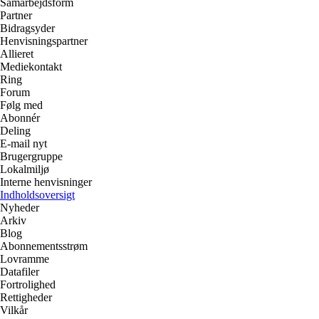
Samarbejdsform
Partner
Bidragsyder
Henvisningspartner
Allieret
Mediekontakt
Ring
Forum
Følg med
Abonnér
Deling
E-mail nyt
Brugergruppe
Lokalmiljø
Interne henvisninger
Indholdsoversigt
Nyheder
Arkiv
Blog
Abonnementsstrøm
Lovramme
Datafiler
Fortrolighed
Rettigheder
Vilkår