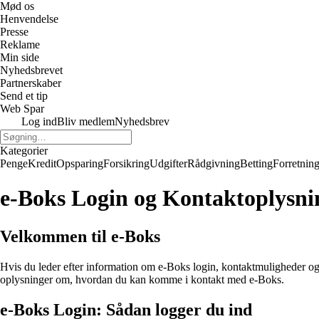
Mød os
Henvendelse
Presse
Reklame
Min side
Nyhedsbrevet
Partnerskaber
Send et tip
Web Spar
Log ind
Bliv medlem
Nyhedsbrev
Kategorier
Penge
Kredit
Opsparing
Forsikring
Udgifter
Rådgivning
Betting
Forretnin
e-Boks Login og Kontaktoplysni
Velkommen til e-Boks
Hvis du leder efter information om e-Boks login, kontaktmuligheder og a
oplysninger om, hvordan du kan komme i kontakt med e-Boks.
e-Boks Login: Sådan logger du ind