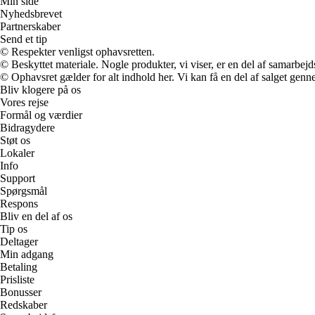
Min side
Nyhedsbrevet
Partnerskaber
Send et tip
© Respekter venligst ophavsretten.
© Beskyttet materiale. Nogle produkter, vi viser, er en del af samarbejd
© Ophavsret gælder for alt indhold her. Vi kan få en del af salget genne
Bliv klogere på os
Vores rejse
Formål og værdier
Bidragydere
Støt os
Lokaler
Info
Support
Spørgsmål
Respons
Bliv en del af os
Tip os
Deltager
Min adgang
Betaling
Prisliste
Bonusser
Redskaber