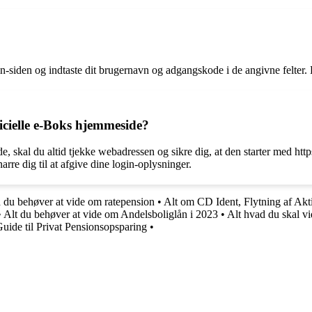
-siden og indtaste dit brugernavn og adgangskode i de angivne felter. K
ficielle e-Boks hjemmeside?
e, skal du altid tjekke webadressen og sikre dig, at den starter med http
re dig til at afgive dine login-oplysninger.
 du behøver at vide om ratepension
•
Alt om CD Ident, Flytning af Akt
•
Alt du behøver at vide om Andelsboliglån i 2023
•
Alt hvad du skal v
uide til Privat Pensionsopsparing
•