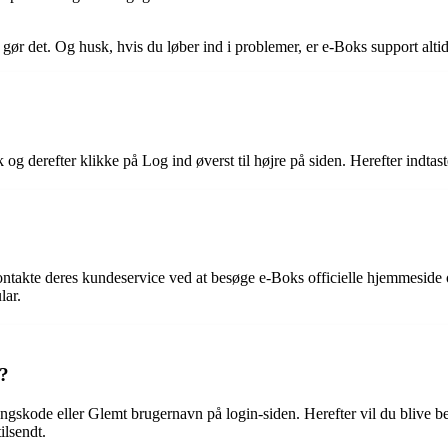
r det. Og husk, hvis du løber ind i problemer, er e-Boks support altid k
 og derefter klikke på Log ind øverst til højre på siden. Herefter indt
 kontakte deres kundeservice ved at besøge e-Boks officielle hjemmesid
lar.
s?
ngskode eller Glemt brugernavn på login-siden. Herefter vil du blive be
ilsendt.