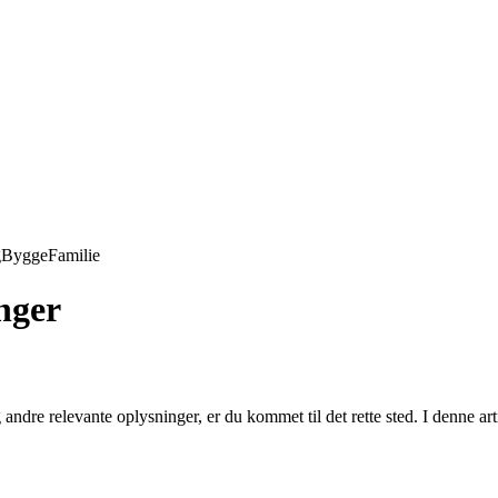
g
Bygge
Familie
nger
ndre relevante oplysninger, er du kommet til det rette sted. I denne ar