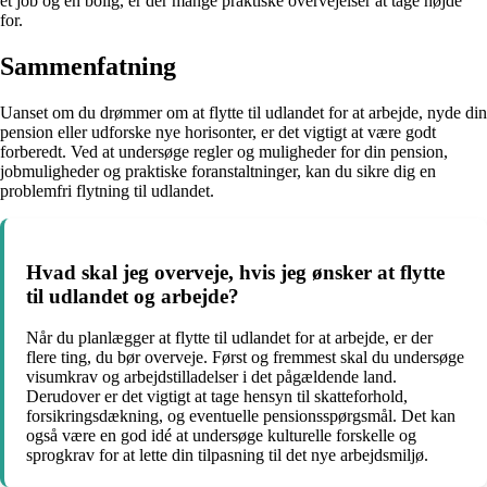
et job og en bolig, er der mange praktiske overvejelser at tage højde
for.
Sammenfatning
Uanset om du drømmer om at flytte til udlandet for at arbejde, nyde din
pension eller udforske nye horisonter, er det vigtigt at være godt
forberedt. Ved at undersøge regler og muligheder for din pension,
jobmuligheder og praktiske foranstaltninger, kan du sikre dig en
problemfri flytning til udlandet.
Hvad skal jeg overveje, hvis jeg ønsker at flytte
til udlandet og arbejde?
Når du planlægger at flytte til udlandet for at arbejde, er der
flere ting, du bør overveje. Først og fremmest skal du undersøge
visumkrav og arbejdstilladelser i det pågældende land.
Derudover er det vigtigt at tage hensyn til skatteforhold,
forsikringsdækning, og eventuelle pensionsspørgsmål. Det kan
også være en god idé at undersøge kulturelle forskelle og
sprogkrav for at lette din tilpasning til det nye arbejdsmiljø.