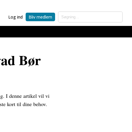
Log ind
Bliv medlem
vad Bør
g. I denne artikel vil vi
e kort til dine behov.