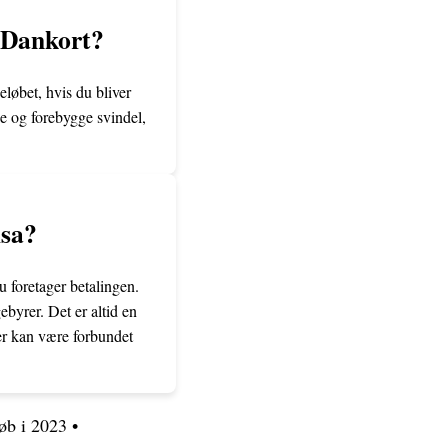
l Dankort?
eløbet, hvis du bliver
ge og forebygge svindel,
isa?
u foretager betalingen.
byrer. Det er altid en
der kan være forbundet
øb i 2023
•