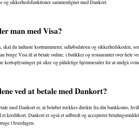
dele og sikkerhedsfunktioner sammenlignet med Dankort.
ler man med Visa?
, skal du indtaste kortnummeret, udløbsdatoen og sikkerhedskoden, so
n bruge Visa til at betale online, i butikker og restauranter over hele ver
ine kortoplysninger på sikre og pålidelige hjemmesider for at undgå svin
lene ved at betale med Dankort?
etale med Dankort er, at beløbet trækkes direkte fra din bankkonto, hvilk
t kreditkort. Dankort er også et udbredt og accepteret betalingsmiddel
bruge i hverdagen.