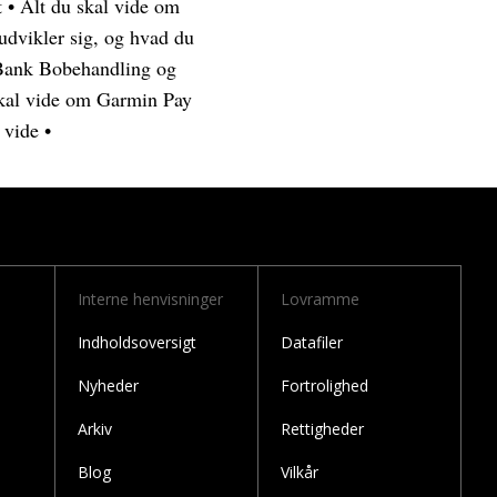
t
•
Alt du skal vide om
dvikler sig, og hvad du
ank Bobehandling og
skal vide om Garmin Pay
 vide
•
Interne henvisninger
Lovramme
Indholdsoversigt
Datafiler
Nyheder
Fortrolighed
Arkiv
Rettigheder
Blog
Vilkår