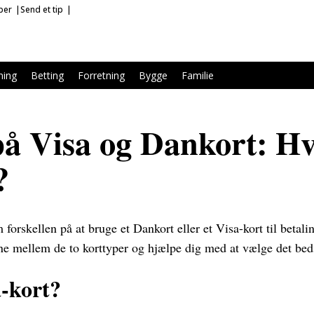
ber
Send et tip
ning
Betting
Forretning
Bygge
Familie
på Visa og Dankort: H
?
 forskellen på at bruge et Dankort eller et Visa-kort til betalin
e mellem de to korttyper og hjælpe dig med at vælge det bedst
-kort?