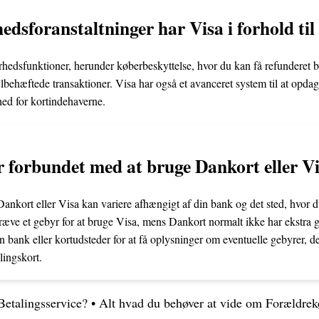
edsforanstaltninger har Visa i forhold ti
erhedsfunktioner, herunder køberbeskyttelse, hvor du kan få refunderet b
fejlbehæftede transaktioner. Visa har også et avanceret system til at opda
ghed for kortindehaverne.
r forbundet med at bruge Dankort eller V
ankort eller Visa kan variere afhængigt af din bank og det sted, hvor d
æve et gebyr for at bruge Visa, mens Dankort normalt ikke har ekstra ge
n bank eller kortudsteder for at få oplysninger om eventuelle gebyrer, 
lingskort.
etalingsservice?
•
Alt hvad du behøver at vide om Forældrek