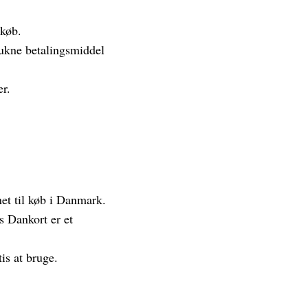
 køb.
trukne betalingsmiddel
er.
et til køb i Danmark.
s Dankort er et
is at bruge.