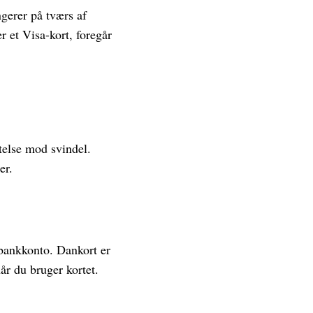
ngerer på tværs af
r et Visa-kort, foregår
telse mod svindel.
er.
 bankkonto. Dankort er
år du bruger kortet.