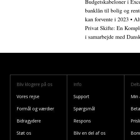
Budgetskabeloner i Exce
banklån til bolig og ren
kan forvente i 2023
•
Al
Privat Skifte: En Kompl
i samarbejde med Dans
Bliv klogere på os
Info
Delt
Vores rejse
Support
Min
Formål og værdier
Spørgsmål
Beta
Bidragydere
Respons
Prisl
Støt os
Bliv en del af os
Bon