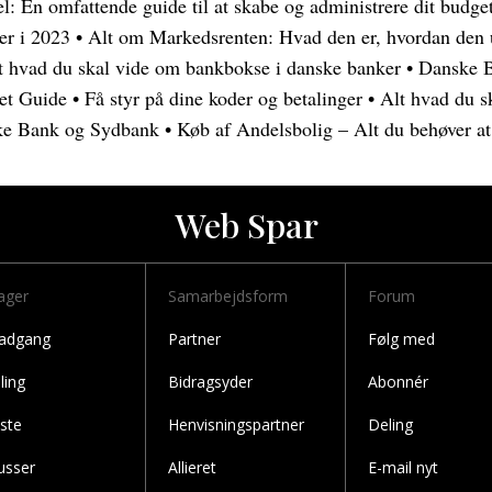
l: En omfattende guide til at skabe og administrere dit budge
ter i 2023
•
Alt om Markedsrenten: Hvad den er, hvordan den u
t hvad du skal vide om bankbokse i danske banker
•
Danske B
et Guide
•
Få styr på dine koder og betalinger
•
Alt hvad du 
ke Bank og Sydbank
•
Køb af Andelsbolig – Alt du behøver at
Web Spar
ager
Samarbejdsform
Forum
 adgang
Partner
Følg med
ling
Bidragsyder
Abonnér
iste
Henvisningspartner
Deling
usser
Allieret
E-mail nyt