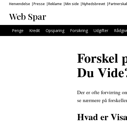
Henvendelse
Presse
Reklame
Min side
Nyhedsbrevet
Partnerska
Web Spar
Penge
Kredit
Opsparing
Forsikring
Udgifter
Rådgiv
Forskel 
Du Vide
Der er ofte forvirring om
se nærmere på forskellen
Hvad er Visa