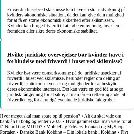
Friværdi i huset ved skilsmisse kan have en stor indvirkning på
kvinders økonomiske situation, da det kan give dem mulighed
for at få en større økonomisk sikkerhed efter skilsmissen.
Kvinder kan bruge friværdi til at købe en ny bolig, investere i
fremtiden eller sikre deres økonomiske stabilitet.
Hvilke juridiske overvejelser bør kvinder have i
forbindelse med friværdi i huset ved skilsmisse?
Kvinder bør være opmærksomme på de juridiske aspekter af
friværdi i huset ved skilsmisse, herunder regler om deling af
friværdi, skattekonsekvenser og muligheder for at beskytte
deres økonomiske interesser. Det kan være en god idé at søge
juridisk rådgivning for at sikre, at man får en retfærdig andel af
friværdien og for at undgå eventuelle juridiske faldgruber.
Hvor meget skal man spare op til pension?
•
Alt du skal vide om
banklån til bolig og renter i 2023
•
Hvor gammel skal man være for at
få NemID og MITID?
•
MobilePay Erhverv Kontakt og MyShop
Portalen
•
Danske Bank Kolding – Din lokale bank i Kolding
•
Flyt