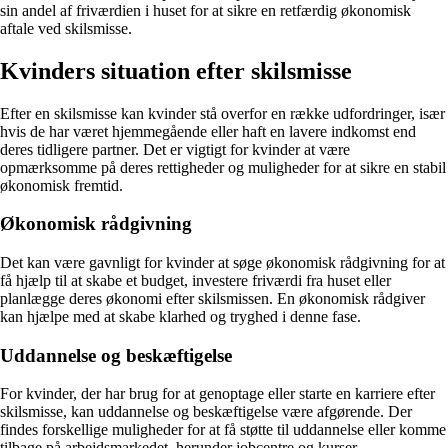
sin andel af friværdien i huset for at sikre en retfærdig økonomisk
aftale ved skilsmisse.
Kvinders situation efter skilsmisse
Efter en skilsmisse kan kvinder stå overfor en række udfordringer, især
hvis de har været hjemmegående eller haft en lavere indkomst end
deres tidligere partner. Det er vigtigt for kvinder at være
opmærksomme på deres rettigheder og muligheder for at sikre en stabil
økonomisk fremtid.
Økonomisk rådgivning
Det kan være gavnligt for kvinder at søge økonomisk rådgivning for at
få hjælp til at skabe et budget, investere friværdi fra huset eller
planlægge deres økonomi efter skilsmissen. En økonomisk rådgiver
kan hjælpe med at skabe klarhed og tryghed i denne fase.
Uddannelse og beskæftigelse
For kvinder, der har brug for at genoptage eller starte en karriere efter
skilsmisse, kan uddannelse og beskæftigelse være afgørende. Der
findes forskellige muligheder for at få støtte til uddannelse eller komme
tilbage på arbejdsmarkedet, herunder jobcentre og kurser.