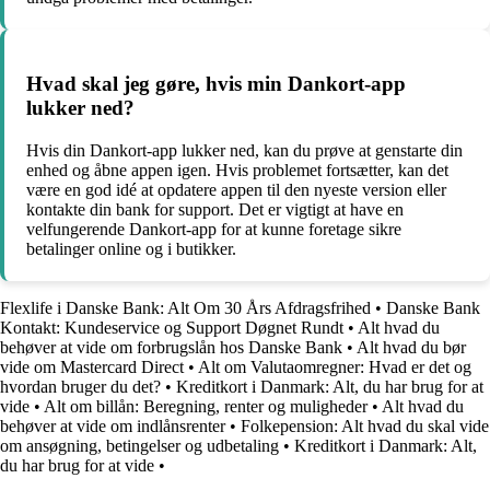
Hvad skal jeg gøre, hvis min Dankort-app
lukker ned?
Hvis din Dankort-app lukker ned, kan du prøve at genstarte din
enhed og åbne appen igen. Hvis problemet fortsætter, kan det
være en god idé at opdatere appen til den nyeste version eller
kontakte din bank for support. Det er vigtigt at have en
velfungerende Dankort-app for at kunne foretage sikre
betalinger online og i butikker.
Flexlife i Danske Bank: Alt Om 30 Års Afdragsfrihed
•
Danske Bank
Kontakt: Kundeservice og Support Døgnet Rundt
•
Alt hvad du
behøver at vide om forbrugslån hos Danske Bank
•
Alt hvad du bør
vide om Mastercard Direct
•
Alt om Valutaomregner: Hvad er det og
hvordan bruger du det?
•
Kreditkort i Danmark: Alt, du har brug for at
vide
•
Alt om billån: Beregning, renter og muligheder
•
Alt hvad du
behøver at vide om indlånsrenter
•
Folkepension: Alt hvad du skal vide
om ansøgning, betingelser og udbetaling
•
Kreditkort i Danmark: Alt,
du har brug for at vide
•