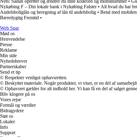
Nets: Sådan opretter og ændrer du dine kodeord og mobilnummer
•
Gu
Nykøbing F – Din lokale bank i Nykøbing Falster
•
Alt hvad du har b
Andelsboliglån og beregning af lån til andelsbolig
•
Betal med mobilen:
Bæredygtig Fremtid
•
Web Spar
Mød os
Henvendelse
Presse
Reklame
Min side
Nyhedsbrevet
Partnerskaber
Send et tip
© Respekter venligst ophavsretten.
© Beskyttet materiale. Nogle produkter, vi viser, er en del af samarbejd
© Ophavsret gælder for alt indhold her. Vi kan få en del af salget genne
Bliv klogere på os
Vores rejse
Formål og værdier
Bidragydere
Støt os
Lokaler
Info
Support