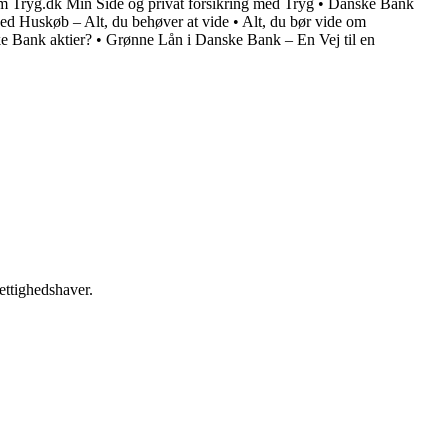
om Tryg.dk Min Side og privat forsikring med Tryg
•
Danske Bank
ed Huskøb – Alt, du behøver at vide
•
Alt, du bør vide om
e Bank aktier?
•
Grønne Lån i Danske Bank – En Vej til en
ettighedshaver.