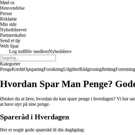
Mød os
Henvendelse
Presse
Reklame
Min side
Nyhedsbrevet
Partnerskaber
Send et tip
Web Spar
Log ind
Bliv medlem
Nyhedsbrev
Kategorier
Penge
Kredit
Opsparing
Forsikring
Udgifter
Rådgivning
Betting
Forretnin
Hvordan Spar Man Penge? Gode 
Ønsker du at lære, hvordan du kan spare penge i hverdagen? Vi har samlet
at have styr på sine penge.
Spareråd i Hverdagen
Her er nogle gode spareråd til din dagligdag: