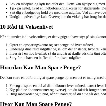
Lav en madplan og køb ind efter den. Dette kan hjælpe dig med
Tjek på nettet, hvad en indboforsikring koster for studerende. D
Sæt dig et budget og hold øje med dine udgifter. Ved at have over
Undgå unødvendige køb. Overvej om du virkelig har brug for de
10 Råd til Voksenlivet
Når du træder ind i voksenlivet, er det vigtigt at have styr på sin økono
Opret en opsparingskonto og sæt penge ind hver måned.
Undersøg dine faste udgifter og se, om der er steder, hvor du ka
Investér i en god kvalitet, så du undgår at skulle udskifte ting oft
Sørg for at have en buffer til uforudsete udgifter.
Hvordan Kan Man Spare Penge?
Det kan være en udfordring at spare penge op, men det er muligt med de
Forsøg at spare en del af din indkomst hver måned, uanset hvor li
Kig på dine abonnementer og overvej, om du faktisk bruger dem 
Brug rabatkoder og tilbud, når du handler, så du altid får den bed
Hvor Kan Man Spare Penge?