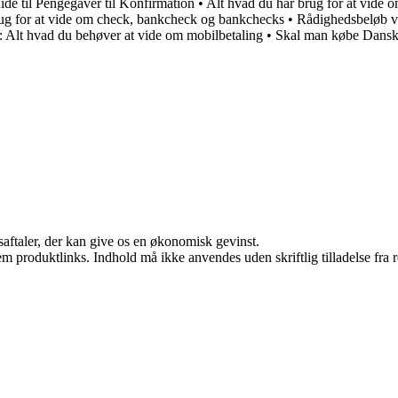
ide til Pengegaver til Konfirmation
•
Alt hvad du har brug for at vide 
rug for at vide om check, bankcheck og bankchecks
•
Rådighedsbeløb v
 Alt hvad du behøver at vide om mobilbetaling
•
Skal man købe Dansk
saftaler, der kan give os en økonomisk gevinst.
m produktlinks. Indhold må ikke anvendes uden skriftlig tilladelse fra r