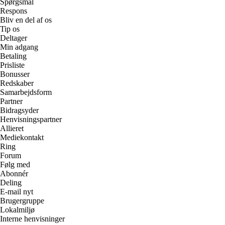
Spørgsmål
Respons
Bliv en del af os
Tip os
Deltager
Min adgang
Betaling
Prisliste
Bonusser
Redskaber
Samarbejdsform
Partner
Bidragsyder
Henvisningspartner
Allieret
Mediekontakt
Ring
Forum
Følg med
Abonnér
Deling
E-mail nyt
Brugergruppe
Lokalmiljø
Interne henvisninger