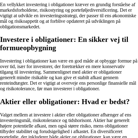
En vellykket investering i obligationer kræver en grundig forståelse af
markedsforholdene, risikostyring og porteføljediversificering. Det er
vigtigt at udvikle en investeringsstrategi, der passer til ens økonomiske
mål og risikoappetit og at forblive opdateret på udviklingen på
obligationsmarkedet.
Investere i obligationer: En sikker vej til
formueopbygning
Investering i obligationer kan være en god måde at opbygge formue på
over tid, især for investorer, der foretrækker en mere konservativ
tilgang til investering. Sammenlignet med aktier er obligationer
generelt mindre risikable og kan give et stabilt afkast gennem
renteindtægter. Det er vigtigt at overveje ens personlige finansielle mål
og risikotolerance, før man investerer i obligationer.
Aktier eller obligationer: Hvad er bedst?
Valget mellem at investere i aktier eller obligationer afhænger af ens
investeringsmål, risikotolerance og tidshorisont. Aktier har generelt
højere potentielle afkast, men også større risiko, mens obligationer
tilbyder stabilitet og forudsigelighed i afkastet. En diversificeret
portefølje, der inkluderer både aktier og obligationer, kan være en