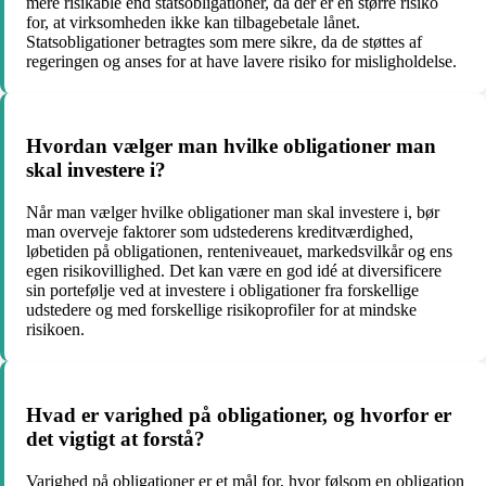
mere risikable end statsobligationer, da der er en større risiko
for, at virksomheden ikke kan tilbagebetale lånet.
Statsobligationer betragtes som mere sikre, da de støttes af
regeringen og anses for at have lavere risiko for misligholdelse.
Hvordan vælger man hvilke obligationer man
skal investere i?
Når man vælger hvilke obligationer man skal investere i, bør
man overveje faktorer som udstederens kreditværdighed,
løbetiden på obligationen, renteniveauet, markedsvilkår og ens
egen risikovillighed. Det kan være en god idé at diversificere
sin portefølje ved at investere i obligationer fra forskellige
udstedere og med forskellige risikoprofiler for at mindske
risikoen.
Hvad er varighed på obligationer, og hvorfor er
det vigtigt at forstå?
Varighed på obligationer er et mål for, hvor følsom en obligation