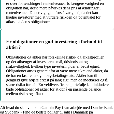
er over for ændringer i renteniveauet. Jo længere varighed en
obligation har, desto mere påvirkes dens pris af ændringer i
renteniveauet. Det er vigtigt at forstå varighed, da det kan
hjælpe investorer med at vurdere risikoen og potentialet for
afkast på deres obligationer.
Er obligationer en god investering i forhold til
aktier?
Obligationer og aktier har forskellige risiko- og afkastprofiler,
og det afhænger af investorens mål, tidshorisont og
risikovillighed, hvilken type investering der er bedst egnet.
Obligationer anses generelt for at være mere sikre end aktier, da
de har en fast rente og tilbagebetalingsdato. Aktier kan til
gengæld give højere afkast på lang sigt, men de indebærer også
større risiko for tab. En veldiversificeret portefølje kan inkludere
både obligationer og aktier for at opnå en passende balance
mellem risiko og afkast.
Alt hvad du skal vide om Garmin Pay i samarbejde med Danske Bank
og Sydbank
•
Find de bedste boliger til salg i Danmark på