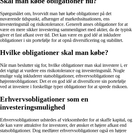
Skal man købe obligationer nu?
Spørgsmålet om, hvorvidt man bør købe obligationer på det
nuværende tidspunkt, afhænger af markedssituationen, ens
investeringsmål og risikotolerance. Generelt anses obligationer for at
være en mere sikker investering sammenlignet med aktier, da de typisk
giver et fast afkast over tid. Det kan være en god idé at inkludere
obligationer i sin portefølje for at opnå diversificering og stabilitet.
Hvilke obligationer skal man købe?
Når man beslutter sig for, hvilke obligationer man skal investere i, er
det vigtigt at vurdere ens risikotolerance og investeringsmål. Nogle
mulige valg inkluderer statsobligationer, erhvervsobligationer og
højrenteobligationer. Det er en god idé at diversificere sin portefølje
ved at investere i forskellige typer obligationer for at sprede risikoen.
Erhvervsobligationer som en
investeringsmulighed
Erhvervsobligationer udstedes af virksomheder for at skaffe kapital, og
de kan være attraktive for investorer, der ønsker et højere afkast end
statsobligationer. Dog medfører erhvervsobligationer også en højere