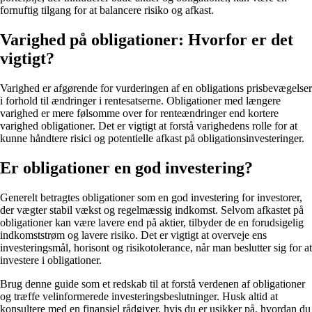
fornuftig tilgang for at balancere risiko og afkast.
Varighed på obligationer: Hvorfor er det
vigtigt?
Varighed er afgørende for vurderingen af en obligations prisbevægelser
i forhold til ændringer i rentesatserne. Obligationer med længere
varighed er mere følsomme over for renteændringer end kortere
varighed obligationer. Det er vigtigt at forstå varighedens rolle for at
kunne håndtere risici og potentielle afkast på obligationsinvesteringer.
Er obligationer en god investering?
Generelt betragtes obligationer som en god investering for investorer,
der vægter stabil vækst og regelmæssig indkomst. Selvom afkastet på
obligationer kan være lavere end på aktier, tilbyder de en forudsigelig
indkomststrøm og lavere risiko. Det er vigtigt at overveje ens
investeringsmål, horisont og risikotolerance, når man beslutter sig for at
investere i obligationer.
Brug denne guide som et redskab til at forstå verdenen af obligationer
og træffe velinformerede investeringsbeslutninger. Husk altid at
konsultere med en finansiel rådgiver, hvis du er usikker på, hvordan du