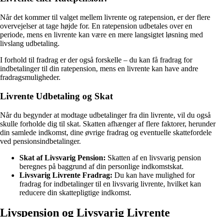
Når det kommer til valget mellem livrente og ratepension, er der flere
overvejelser at tage højde for. En ratepension udbetales over en
periode, mens en livrente kan være en mere langsigtet løsning med
livslang udbetaling.
I forhold til fradrag er der også forskelle – du kan få fradrag for
indbetalinger til din ratepension, mens en livrente kan have andre
fradragsmuligheder.
Livrente Udbetaling og Skat
Når du begynder at modtage udbetalinger fra din livrente, vil du også
skulle forholde dig til skat. Skatten afhænger af flere faktorer, herunder
din samlede indkomst, dine øvrige fradrag og eventuelle skattefordele
ved pensionsindbetalinger.
Skat af Livsvarig Pension:
Skatten af en livsvarig pension
beregnes på baggrund af din personlige indkomstskat.
Livsvarig Livrente Fradrag:
Du kan have mulighed for
fradrag for indbetalinger til en livsvarig livrente, hvilket kan
reducere din skattepligtige indkomst.
Livspension og Livsvarig Livrente