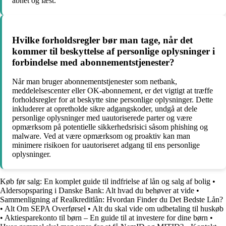
åbnet og læst.
Hvilke forholdsregler bør man tage, når det
kommer til beskyttelse af personlige oplysninger i
forbindelse med abonnementstjenester?
Når man bruger abonnementstjenester som netbank,
meddelelsescenter eller OK-abonnement, er det vigtigt at træffe
forholdsregler for at beskytte sine personlige oplysninger. Dette
inkluderer at opretholde sikre adgangskoder, undgå at dele
personlige oplysninger med uautoriserede parter og være
opmærksom på potentielle sikkerhedsrisici såsom phishing og
malware. Ved at være opmærksom og proaktiv kan man
minimere risikoen for uautoriseret adgang til ens personlige
oplysninger.
Køb før salg: En komplet guide til indfrielse af lån og salg af bolig
•
Aldersopsparing i Danske Bank: Alt hvad du behøver at vide
•
Sammenligning af Realkreditlån: Hvordan Finder du Det Bedste Lån?
•
Alt Om SEPA Overførsel
•
Alt du skal vide om udbetaling til huskøb
•
Aktiesparekonto til børn – En guide til at investere for dine børn
•