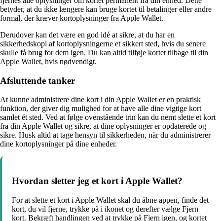
fjernes alle oplysninger om kortet permanent fra din enhed. Dette
betyder, at du ikke længere kan bruge kortet til betalinger eller andre
formål, der kræver kortoplysninger fra Apple Wallet.
Derudover kan det være en god idé at sikre, at du har en
sikkerhedskopi af kortoplysningerne et sikkert sted, hvis du senere
skulle få brug for dem igen. Du kan altid tilføje kortet tilbage til din
Apple Wallet, hvis nødvendigt.
Afsluttende tanker
At kunne administrere dine kort i din Apple Wallet er en praktisk
funktion, der giver dig mulighed for at have alle dine vigtige kort
samlet ét sted. Ved at følge ovenstående trin kan du nemt slette et kort
fra din Apple Wallet og sikre, at dine oplysninger er opdaterede og
sikre. Husk altid at tage hensyn til sikkerheden, når du administrerer
dine kortoplysninger på dine enheder.
Hvordan sletter jeg et kort i Apple Wallet?
For at slette et kort i Apple Wallet skal du åbne appen, finde det
kort, du vil fjerne, trykke på i ikonet og derefter vælge Fjern
kort. Bekræft handlingen ved at trykke på Fjern igen, og kortet