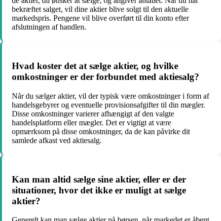
de aktier, du ønsker at sælge, og angiver antallet. Når du har
bekræftet salget, vil dine aktier blive solgt til den aktuelle
markedspris. Pengene vil blive overført til din konto efter
afslutningen af handlen.
Hvad koster det at sælge aktier, og hvilke
omkostninger er der forbundet med aktiesalg?
Når du sælger aktier, vil der typisk være omkostninger i form af
handelsgebyrer og eventuelle provisionsafgifter til din mægler.
Disse omkostninger varierer afhængigt af den valgte
handelsplatform eller mægler. Det er vigtigt at være
opmærksom på disse omkostninger, da de kan påvirke dit
samlede afkast ved aktiesalg.
Kan man altid sælge sine aktier, eller er der
situationer, hvor det ikke er muligt at sælge
aktier?
Generelt kan man sælge aktier på børsen, når markedet er åbent,