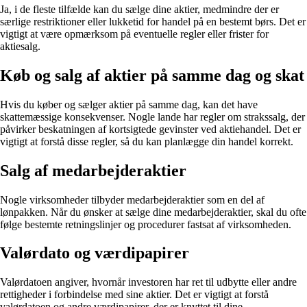
Ja, i de fleste tilfælde kan du sælge dine aktier, medmindre der er
særlige restriktioner eller lukketid for handel på en bestemt børs. Det er
vigtigt at være opmærksom på eventuelle regler eller frister for
aktiesalg.
Køb og salg af aktier på samme dag og skat
Hvis du køber og sælger aktier på samme dag, kan det have
skattemæssige konsekvenser. Nogle lande har regler om strakssalg, der
påvirker beskatningen af kortsigtede gevinster ved aktiehandel. Det er
vigtigt at forstå disse regler, så du kan planlægge din handel korrekt.
Salg af medarbejderaktier
Nogle virksomheder tilbyder medarbejderaktier som en del af
lønpakken. Når du ønsker at sælge dine medarbejderaktier, skal du ofte
følge bestemte retningslinjer og procedurer fastsat af virksomheden.
Valørdato og værdipapirer
Valørdatoen angiver, hvornår investoren har ret til udbytte eller andre
rettigheder i forbindelse med sine aktier. Det er vigtigt at forstå
valørdatoen og andre værdipapirer, der er knyttet til dine