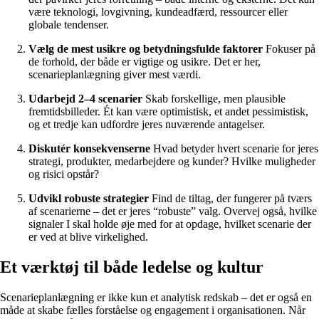
være teknologi, lovgivning, kundeadfærd, ressourcer eller
globale tendenser.
Vælg de mest usikre og betydningsfulde faktorer
Fokuser på
de forhold, der både er vigtige og usikre. Det er her,
scenarieplanlægning giver mest værdi.
Udarbejd 2–4 scenarier
Skab forskellige, men plausible
fremtidsbilleder. Ét kan være optimistisk, et andet pessimistisk,
og et tredje kan udfordre jeres nuværende antagelser.
Diskutér konsekvenserne
Hvad betyder hvert scenarie for jeres
strategi, produkter, medarbejdere og kunder? Hvilke muligheder
og risici opstår?
Udvikl robuste strategier
Find de tiltag, der fungerer på tværs
af scenarierne – det er jeres “robuste” valg. Overvej også, hvilke
signaler I skal holde øje med for at opdage, hvilket scenarie der
er ved at blive virkelighed.
Et værktøj til både ledelse og kultur
Scenarieplanlægning er ikke kun et analytisk redskab – det er også en
måde at skabe fælles forståelse og engagement i organisationen. Når