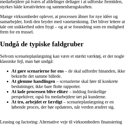
medarbejdere på tværs af afdelinger deltager i at udforske fremtiden,
styrkes både kreativiteten og sammenhængskraften.
Mange virksomheder oplever, at processen åbner for nye idéer og
samarbejder, fordi den bryder med vanetænkning. Det bliver lettere at
tale om usikkerhed uden frygt – og at se forandring som en mulighed
frem for en trussel.
Undgå de typiske faldgruber
Selvom scenarieplanlægning kan være et stærkt værktøj, er der nogle
klassiske fejl, man bør undgå:
At gøre scenarierne for ens
– de skal udfordre hinanden, ikke
bekræfte det samme billede.
At glemme handlingen
– scenarierne skal føre til konkrete
beslutninger, ikke bare flotte rapporter.
At lade processen blive elitær
– inddrag forskellige
perspektiver, også fra medarbejdere tæt på kunderne.
At tro, arbejdet er færdigt
– scenarieplanlægning er en
løbende proces, der bør opdateres, når verden ændrer sig.
Leasing og factoring: Alternative veje til virksomheders finansiering