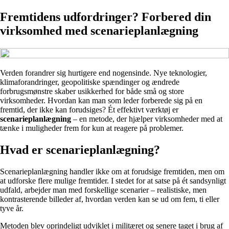
Fremtidens udfordringer? Forbered din
virksomhed med scenarieplanlægning
Verden forandrer sig hurtigere end nogensinde. Nye teknologier,
klimaforandringer, geopolitiske spændinger og ændrede
forbrugsmønstre skaber usikkerhed for både små og store
virksomheder. Hvordan kan man som leder forberede sig på en
fremtid, der ikke kan forudsiges? Ét effektivt værktøj er
scenarieplanlægning
– en metode, der hjælper virksomheder med at
tænke i muligheder frem for kun at reagere på problemer.
Hvad er scenarieplanlægning?
Scenarieplanlægning handler ikke om at forudsige fremtiden, men om
at udforske flere mulige fremtider. I stedet for at satse på ét sandsynligt
udfald, arbejder man med forskellige scenarier – realistiske, men
kontrasterende billeder af, hvordan verden kan se ud om fem, ti eller
tyve år.
Metoden blev oprindeligt udviklet i militæret og senere taget i brug af