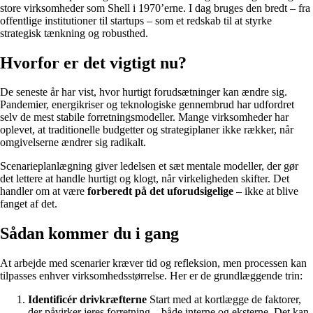
store virksomheder som Shell i 1970’erne. I dag bruges den bredt – fra
offentlige institutioner til startups – som et redskab til at styrke
strategisk tænkning og robusthed.
Hvorfor er det vigtigt nu?
De seneste år har vist, hvor hurtigt forudsætninger kan ændre sig.
Pandemier, energikriser og teknologiske gennembrud har udfordret
selv de mest stabile forretningsmodeller. Mange virksomheder har
oplevet, at traditionelle budgetter og strategiplaner ikke rækker, når
omgivelserne ændrer sig radikalt.
Scenarieplanlægning giver ledelsen et sæt mentale modeller, der gør
det lettere at handle hurtigt og klogt, når virkeligheden skifter. Det
handler om at være
forberedt på det uforudsigelige
– ikke at blive
fanget af det.
Sådan kommer du i gang
At arbejde med scenarier kræver tid og refleksion, men processen kan
tilpasses enhver virksomhedsstørrelse. Her er de grundlæggende trin:
Identificér drivkræfterne
Start med at kortlægge de faktorer,
der påvirker jeres forretning – både interne og eksterne. Det kan