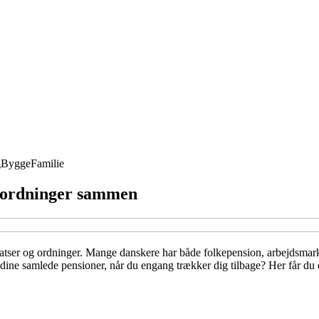
g
Bygge
Familie
ne ordninger sammen
, satser og ordninger. Mange danskere har både folkepension, arbejdsm
dine samlede pensioner, når du engang trækker dig tilbage? Her får du e