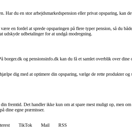
n. Har du en stor arbejdsmarkedspension eller privat opsparing, kan d
re en fordel at sprede opsparingen på flere typer pension, så du både 
 at udskyde udbetalinger for at undgå modregning.
 borger.dk og pensionsinfo.dk kan du få et samlet overblik over dine or
jælpe dig med at optimere din opsparing, vælge de rette produkter og s
ge din fremtid. Det handler ikke kun om at spare mest muligt op, men om
 på dine egne præmisser.
terest
TikTok
Mail
RSS