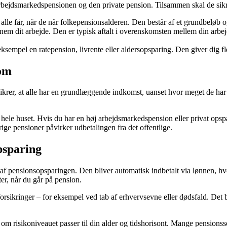
arbejdsmarkedspensionen og den private pension. Tilsammen skal de sikre
lle får, når de når folkepensionsalderen. Den består af et grundbeløb 
nnem dit arbejde. Den er typisk aftalt i overenskomsten mellem din arbe
eksempel en ratepension, livrente eller aldersopsparing. Den giver dig fle
dom
ikrer, at alle har en grundlæggende indkomst, uanset hvor meget de har
hele huset. Hvis du har en høj arbejdsmarkedspension eller privat opspar
ge pensioner påvirker udbetalingen fra det offentlige.
psparing
af pensionsopsparingen. Den bliver automatisk indbetalt via lønnen, hv
ter, når du går på pension.
rsikringer – for eksempel ved tab af erhvervsevne eller dødsfald. Det be
 om risikoniveauet passer til din alder og tidshorisont. Mange pensionss