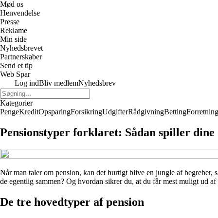
Mød os
Henvendelse
Presse
Reklame
Min side
Nyhedsbrevet
Partnerskaber
Send et tip
Web Spar
Log ind
Bliv medlem
Nyhedsbrev
Kategorier
Penge
Kredit
Opsparing
Forsikring
Udgifter
Rådgivning
Betting
Forretnin
Pensionstyper forklaret: Sådan spiller di
Når man taler om pension, kan det hurtigt blive en jungle af begreber
de egentlig sammen? Og hvordan sikrer du, at du får mest muligt ud af 
De tre hovedtyper af pension