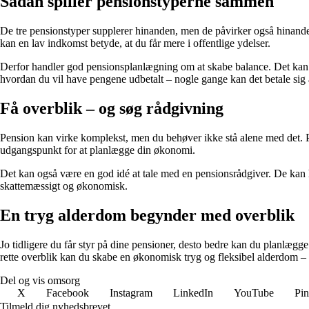
Sådan spiller pensionstyperne sammen
De tre pensionstyper supplerer hinanden, men de påvirker også hinande
kan en lav indkomst betyde, at du får mere i offentlige ydelser.
Derfor handler god pensionsplanlægning om at skabe balance. Det kan væ
hvordan du vil have pengene udbetalt – nogle gange kan det betale sig
Få overblik – og søg rådgivning
Pension kan virke komplekst, men du behøver ikke stå alene med det. På
udgangspunkt for at planlægge din økonomi.
Det kan også være en god idé at tale med en pensionsrådgiver. De kan h
skattemæssigt og økonomisk.
En tryg alderdom begynder med overblik
Jo tidligere du får styr på dine pensioner, desto bedre kan du planlæg
rette overblik kan du skabe en økonomisk tryg og fleksibel alderdom –
Del og vis omsorg
X
Facebook
Instagram
LinkedIn
YouTube
Pin
Tilmeld dig nyhedsbrevet