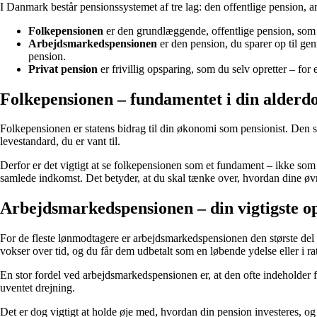
I Danmark består pensionssystemet af tre lag: den offentlige pension, 
Folkepensionen
er den grundlæggende, offentlige pension, som a
Arbejdsmarkedspensionen
er den pension, du sparer op til ge
pension.
Privat pension
er frivillig opsparing, som du selv opretter – for 
Folkepensionen – fundamentet i din alder
Folkepensionen er statens bidrag til din økonomi som pensionist. Den s
levestandard, du er vant til.
Derfor er det vigtigt at se folkepensionen som et fundament – ikke som 
samlede indkomst. Det betyder, at du skal tænke over, hvordan dine øvri
Arbejdsmarkedspensionen – din vigtigste o
For de fleste lønmodtagere er arbejdsmarkedspensionen den største del 
vokser over tid, og du får dem udbetalt som en løbende ydelse eller i ra
En stor fordel ved arbejdsmarkedspensionen er, at den ofte indeholder fo
uventet drejning.
Det er dog vigtigt at holde øje med, hvordan din pension investeres, og